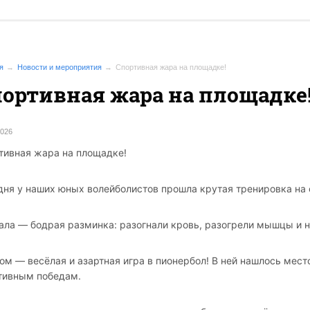
я
Новости и мероприятия
Спортивная жара на площадке!
ортивная жара на площадке
2026
тивная жара на площадке!
дня у наших юных волейболистов прошла крутая тренировка на
ала — бодрая разминка: разогнали кровь, разогрели мышцы и н
том — весёлая и азартная игра в пионербол!
В ней нашлось место
тивным победам.