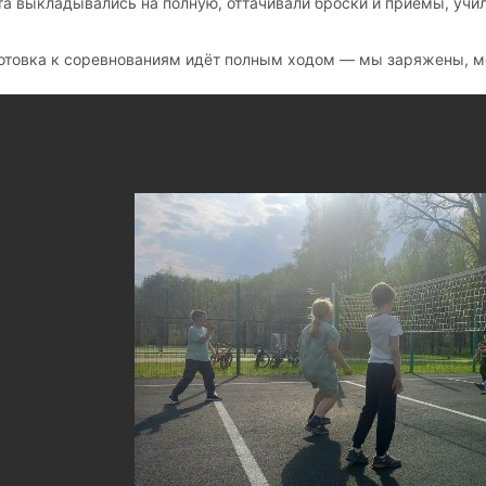
та выкладывались на полную, оттачивали броски и приёмы, учил
отовка к соревнованиям идёт полным ходом — мы заряжены, м