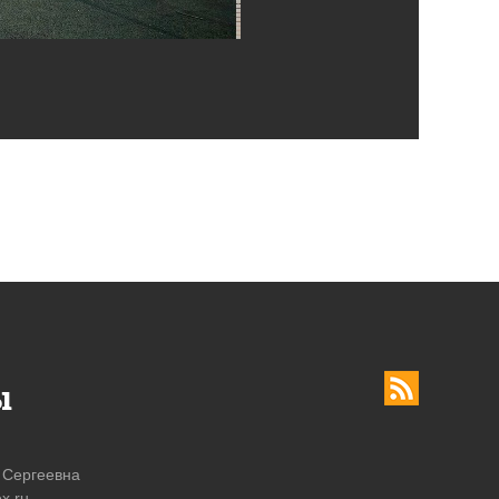
ы
 Сергеевна
x.ru