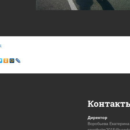
д
Контакт
Директор
Воробьева Екатерина
sportholm2015@yande